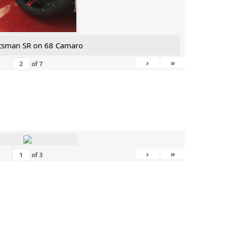
tsman SR on 68 Camaro
›
»
of
7
›
»
of
3